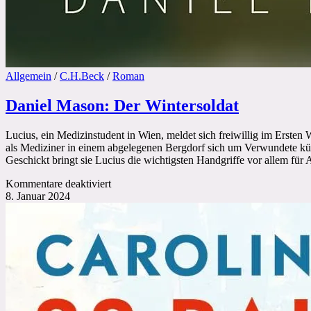
Allgemein
/
C.H.Beck
/
Roman
Daniel Mason: Der Wintersoldat
Lucius, ein Medizinstudent in Wien, meldet sich freiwillig im Ersten 
als Mediziner in einem abgelegenen Bergdorf sich um Verwundete kümm
Geschickt bringt sie Lucius die wichtigsten Handgriffe vor allem fü
für
Kommentare deaktiviert
Daniel
8. Januar 2024
Mason:
Der
Wintersoldat