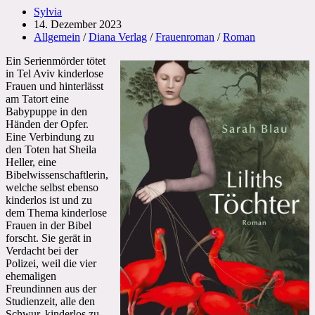
Beitrags-
Sylvia
Autor:
Beitrag
14. Dezember 2023
veröffentlicht:
Beitrags-
Allgemein
/
Diana Verlag
/
Frauenroman
/
Roman
Kategorie:
Ein Serienmörder tötet
in Tel Aviv kinderlose
Frauen und hinterlässt
am Tatort eine
Babypuppe in den
Händen der Opfer.
Eine Verbindung zu
den Toten hat Sheila
Heller, eine
Bibelwissenschaftlerin,
welche selbst ebenso
kinderlos ist und zu
dem Thema kinderlose
Frauen in der Bibel
forscht. Sie gerät in
Verdacht bei der
Polizei, weil die vier
ehemaligen
Freundinnen aus der
Studienzeit, alle den
Schwur, kinderlos zu