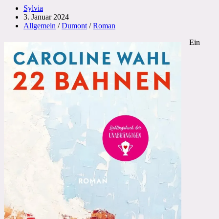
Beitrags-
Sylvia
Autor:
Beitrag
3. Januar 2024
veröffentlicht:
Beitrags-
Allgemein
/
Dumont
/
Roman
Kategorie:
Ein