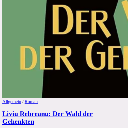
Allgemein
/
Roman
Liviu Rebreanu: Der Wald der
Gehenkten