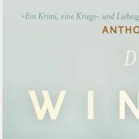
erste
Tat.
Detective
Kim
Stone
1