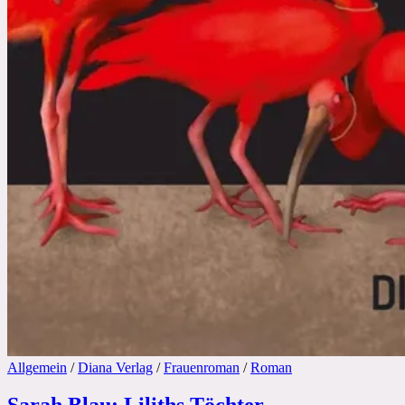
Allgemein
/
Diana Verlag
/
Frauenroman
/
Roman