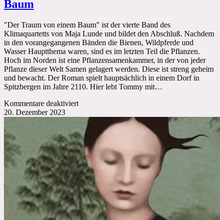
Baum
"Der Traum von einem Baum" ist der vierte Band des
Klimaquartetts von Maja Lunde und bildet den Abschluß. Nachdem
in den vorangegangenen Bänden die Bienen, Wildpferde und
Wasser Hauptthema waren, sind es im letzten Teil die Pflanzen.
Hoch im Norden ist eine Pflanzensamenkammer, in der von jeder
Pflanze dieser Welt Samen gelagert werden. Diese ist streng geheim
und bewacht. Der Roman spielt hauptsächlich in einem Dorf in
Spitzbergen im Jahre 2110. Hier lebt Tommy mit…
für
Kommentare deaktiviert
Maja
20. Dezember 2023
Lunde:
Der
Traum
von
einem
Baum