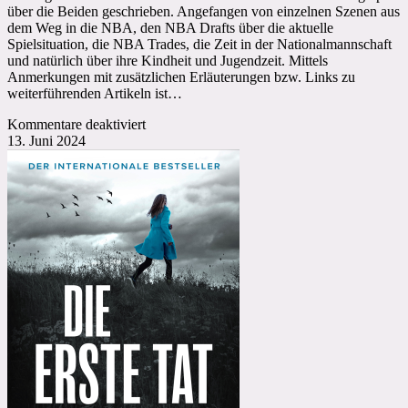
über die Beiden geschrieben. Angefangen von einzelnen Szenen aus
dem Weg in die NBA, den NBA Drafts über die aktuelle
Spielsituation, die NBA Trades, die Zeit in der Nationalmannschaft
und natürlich über ihre Kindheit und Jugendzeit. Mittels
Anmerkungen mit zusätzlichen Erläuterungen bzw. Links zu
weiterführenden Artikeln ist…
für
Kommentare deaktiviert
Beate
13. Juni 2024
Wagner:
Moritz
und
Franz
Wagner:
Glanz
in
ihren
Augen:
Große
Träume,
ihr
Weg
in
die
NBA