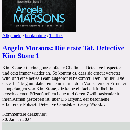
und
zum
Weltmeistertitel
Allgemein
/
bookouture
/
Thriller
Angela Marsons: Die erste Tat. Detective
Kim Stone 1
Kim Stone ist keine ganz einfache Chefin als Detective Inspector
und eckt immer wieder an. So kommt es, dass sie erneut versetzt
wird und eine neues Team zugeordnet bekommt. Der Thriller „Die
erste Tat“ beginnt daher erst einmal mit dem Vorstellen der Ermittler
– angefangen von Kim Stone, die keine einfache Kindheit in
verschiedenen Pflegefamilien hatte und deren Zwillingsbruder in
ihren Armen gestorben ist, über DS Bryant, der besonnene
erfahrende Polizist, Detective Constable Stacey Wood,…
für
Kommentare deaktiviert
Angela
30. Januar 2024
Marsons:
Die