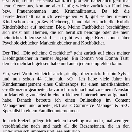
erst recht, seit ich es selbst kann. Ich probiere dabei auch gern mal
neue Genre aus, komme aber häufig wieder zurück zu Familien-
bzw. Frauenromanen und Kriminalliteratur. Da ich die
Leseleidenschaft natürlich weitergeben will, gibt es bei meinem
Kind schon ein großes Bücherregal und daher auch die Rubrik
Kinderbücher auf meinem Blog. Meine Fachbücher beschäftigen
sich meist mit Themen, die ich beruflich benötige oder die mein
heimliches Interesse sind – so gibt es einige Rezensionen über
Psychologiebücher, Marketingbücher und Kochbücher.
Der Titel „Die geheime Geschichte“ geht zurück auf eines meiner
Lieblingsbücher in meiner Jugend. Ein Roman von Donna Tartt,
den ich mehrfach gelesen habe und auch jedem empfehlen kann.
Ein, zwei Worte vielleicht auch „richtig“ über mich: Ich bin Sylvia
und nun schon 44 Jahre alt. :-O Ich habe viele Jahre im
Kundenmanagement eines Onlineshops für einen amerikanischen
Großkonzern gearbeitet, bevor ich mich nochmal zu einem Neustart
im Marketing zunächst in einem kleinen Unternehmen aufgemacht
habe. Danach betreute ich einen Onlineshop im Content
Management und arbeite jetzt als E-Commerce Manager & SEO
Spezialist in einem Familienunternehmen.
Je nach Freizeit pflege ich meinen Leseblog mal mehr, mal weniger;
veröffentliche nach und nach all die Rezensionen, die in den
Entwürfen schlummern und lese natürlich.