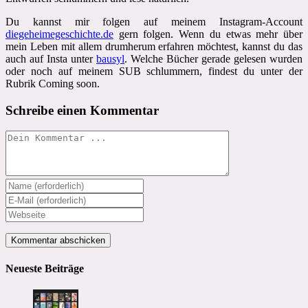
Du kannst mir folgen auf meinem Instagram-Account
diegeheimegeschichte.de
gern folgen. Wenn du etwas mehr über
mein Leben mit allem drumherum erfahren möchtest, kannst du das
auch auf Insta unter
bausyl
. Welche Bücher gerade gelesen wurden
oder noch auf meinem SUB schlummern, findest du unter der
Rubrik Coming soon.
Schreibe einen Kommentar
Kommentieren
Gib
deinen
Gib
Namen
deine
Gib
oder
E-
deine
Benutzernamen
Mail-
Website-
zum
Adresse
URL
Kommentieren
zum
ein
Neueste Beiträge
ein
Kommentieren
(optional)
ein