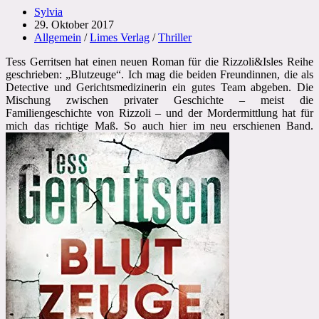
Beitrags-
Sylvia
Autor:
Beitrag
29. Oktober 2017
veröffentlicht:
Beitrags-
Allgemein
/
Limes Verlag
/
Thriller
Kategorie:
Tess Gerritsen hat einen neuen Roman für die Rizzoli&Isles Reihe
geschrieben: „Blutzeuge“. Ich mag die beiden Freundinnen, die als
Detective und Gerichtsmedizinerin ein gutes Team abgeben. Die
Mischung zwischen privater Geschichte – meist die
Familiengeschichte von Rizzoli – und der Mordermittlung hat für
mich das richtige Maß. So auch hier im neu erschienen Band.