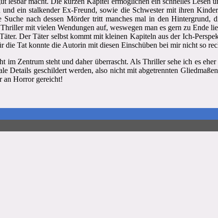
t lesbar macht. Die kurzen Kapitel ermöglichen ein schnelles Lesen u
d und ein stalkender Ex-Freund, sowie die Schwester mit ihren Kinde
 Suche nach dessen Mörder tritt manches mal in den Hintergrund,
er Thriller mit vielen Wendungen auf, weswegen man es gern zu Ende lies
 Täter. Der Täter selbst kommt mit kleinen Kapiteln aus der Ich-Persp
r die Tat konnte die Autorin mit diesen Einschüben bei mir nicht so r
icht im Zentrum steht und daher überrascht. Als Thriller sehe ich es ehe
le Details geschildert werden, also nicht mit abgetrennten Gliedmaßen
 an Horror gereicht!