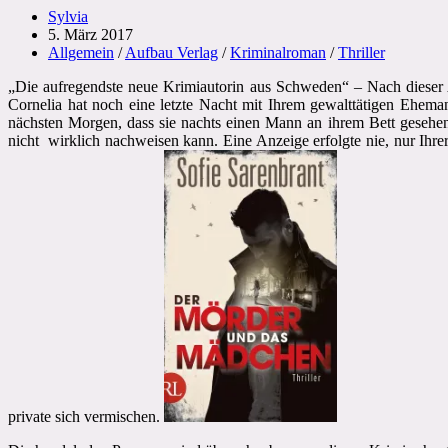
Beitrags-
Sylvia
Autor:
Beitrag
5. März 2017
veröffentlicht:
Beitrags-
Allgemein
/
Aufbau Verlag
/
Kriminalroman
/
Thriller
Kategorie:
„Die aufregendste neue Krimiautorin aus Schweden“ – Nach dieser A
Cornelia hat noch eine letzte Nacht mit Ihrem gewalttätigen Ehema
nächsten Morgen, dass sie nachts einen Mann an ihrem Bett gesehen h
nicht wirklich nachweisen kann. Eine Anzeige erfolgte nie, nur Ihrer
private sich vermischen.