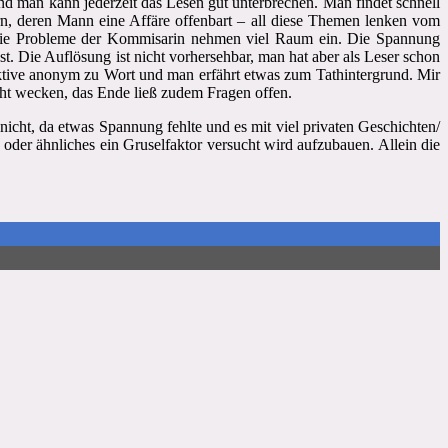
nd man kann jederzeit das Lesen gut unterbrechen. Man findet schnell
rn, deren Mann eine Affäre offenbart – all diese Themen lenken vom
 die Probleme der Kommisarin nehmen viel Raum ein. Die Spannung
t. Die Auflösung ist nicht vorhersehbar, man hat aber als Leser schon
ektive anonym zu Wort und man erfährt etwas zum Tathintergrund. Mir
echt wecken, das Ende ließ zudem Fragen offen.
r nicht, da etwas Spannung fehlte und es mit viel privaten Geschichten/
 oder ähnliches ein Gruselfaktor versucht wird aufzubauen. Allein die