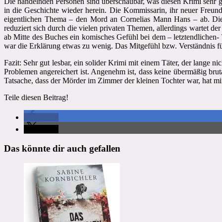
Die handelnden Personen sind überschaubar, was diesen Krimi sehr gu
in die Geschichte wieder herein. Die Kommissarin, ihr neuer Freun
eigentlichen Thema – den Mord an Cornelias Mann Hans – ab. Die
reduziert sich durch die vielen privaten Themen, allerdings wartet d
ab Mitte des Buches ein komisches Gefühl bei dem – letztendlichen-
war die Erklärung etwas zu wenig. Das Mitgefühl bzw. Verständnis fü
Fazit: Sehr gut lesbar, ein solider Krimi mit einem Täter, der lange n
Problemen angereichert ist. Angenehm ist, dass keine übermäßig bruta
Tatsache, dass der Mörder im Zimmer der kleinen Tochter war, hat mir
Teile diesen Beitrag!
teilen
teilen
Das könnte dir auch gefallen