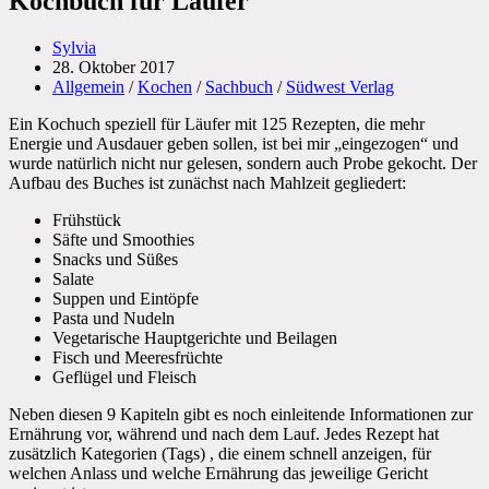
Kochbuch für Läufer
Beitrags-
Sylvia
Autor:
Beitrag
28. Oktober 2017
veröffentlicht:
Beitrags-
Allgemein
/
Kochen
/
Sachbuch
/
Südwest Verlag
Kategorie:
Ein Kochuch speziell für Läufer mit 125 Rezepten, die mehr
Energie und Ausdauer geben sollen, ist bei mir „eingezogen“ und
wurde natürlich nicht nur gelesen, sondern auch Probe gekocht. Der
Aufbau des Buches ist zunächst nach Mahlzeit gegliedert:
Frühstück
Säfte und Smoothies
Snacks und Süßes
Salate
Suppen und Eintöpfe
Pasta und Nudeln
Vegetarische Hauptgerichte und Beilagen
Fisch und Meeresfrüchte
Geflügel und Fleisch
Neben diesen 9 Kapiteln gibt es noch einleitende Informationen zur
Ernährung vor, während und nach dem Lauf. Jedes Rezept hat
zusätzlich Kategorien (Tags) , die einem schnell anzeigen, für
welchen Anlass und welche Ernährung das jeweilige Gericht