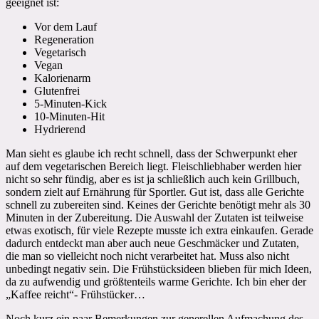
geeignet ist:
Vor dem Lauf
Regeneration
Vegetarisch
Vegan
Kalorienarm
Glutenfrei
5-Minuten-Kick
10-Minuten-Hit
Hydrierend
Man sieht es glaube ich recht schnell, dass der Schwerpunkt eher
auf dem vegetarischen Bereich liegt. Fleischliebhaber werden hier
nicht so sehr fündig, aber es ist ja schließlich auch kein Grillbuch,
sondern zielt auf Ernährung für Sportler. Gut ist, dass alle Gerichte
schnell zu zubereiten sind. Keines der Gerichte benötigt mehr als 30
Minuten in der Zubereitung. Die Auswahl der Zutaten ist teilweise
etwas exotisch, für viele Rezepte musste ich extra einkaufen. Gerade
dadurch entdeckt man aber auch neue Geschmäcker und Zutaten,
die man so vielleicht noch nicht verarbeitet hat. Muss also nicht
unbedingt negativ sein. Die Frühstücksideen blieben für mich Ideen,
da zu aufwendig und größtenteils warme Gerichte. Ich bin eher der
„Kaffee reicht“- Frühstücker…
Noch kurz ein paar Bemerkungen zur generellen Aufmachung des