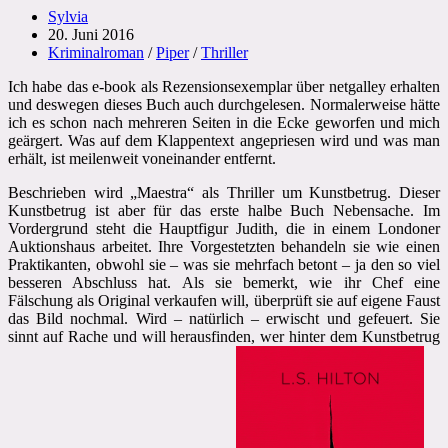
Beitrags-
Sylvia
Autor:
Beitrag
20. Juni 2016
veröffentlicht:
Beitrags-
Kriminalroman
/
Piper
/
Thriller
Kategorie:
Ich habe das e-book als Rezensionsexemplar über netgalley erhalten
und deswegen dieses Buch auch durchgelesen. Normalerweise hätte
ich es schon nach mehreren Seiten in die Ecke geworfen und mich
geärgert. Was auf dem Klappentext angepriesen wird und was man
erhält, ist meilenweit voneinander entfernt.
Beschrieben wird „Maestra“ als Thriller um Kunstbetrug. Dieser
Kunstbetrug ist aber für das erste halbe Buch Nebensache. Im
Vordergrund steht die Hauptfigur Judith, die in einem Londoner
Auktionshaus arbeitet. Ihre Vorgestetzten behandeln sie wie einen
Praktikanten, obwohl sie – was sie mehrfach betont – ja den so viel
besseren Abschluss hat. Als sie bemerkt, wie ihr Chef eine
Fälschung als Original verkaufen will, überprüft sie auf eigene Faust
das Bild nochmal. Wird – natürlich – erwischt und gefeuert. Sie
sinnt auf Rache und will herausfinden, wer hinter dem Kunstbetrug