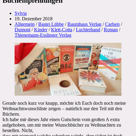
Buchempfehlungen
Beitrags-
Sylvia
Autor:
Beitrag
19. Dezember 2018
veröffentlicht:
Beitrags-
Allgemein
/
Bastei Lübbe
/
Baumhaus Verlag
/
Carlsen
/
Kategorie:
Dumont
/
Kinder
/
Klett-Cotta
/
Luchterhand
/
Roman
/
Thienemann-Esslinger Verlag
Gerade noch kurz vor knapp, möchte ich Euch doch noch meine
Weihnachtswunschliste zeigen – natürlich nur den Teil mit den
Büchern.
Ich habe mir dieses Jahr einen Gutschein vom großen A extra
aufgehoben, um mir meine Wunschbücher zu Weihnachten zu
bestellen. Nicht,
dass mir niemand welche schenken würde, aber sicher ist doch