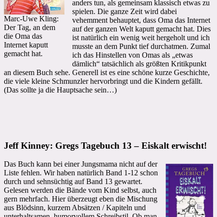
anders tun, als gemeinsam klassisch etwas zu
spielen. Die ganze Zeit wird dabei
Marc-Uwe Kling:
vehemment behauptet, dass Oma das Internet
Der Tag, an dem
auf der ganzen Welt kaputt gemacht hat. Dies
die Oma das
ist natürlich ein wenig weit hergeholt und ich
Internet kaputt
musste an dem Punkt tief durchatmen. Zumal
gemacht hat.
ich das Hinstellen von Omas als „etwas
dämlich“ tatsächlich als größten Kritikpunkt
an diesem Buch sehe. Generell ist es eine schöne kurze Geschichte,
die viele kleine Schmunzler hervorbringt und die Kindern gefällt.
(Das sollte ja die Hauptsache sein…)
Jeff Kinney: Gregs Tagebuch 13 – Eiskalt erwischt!
Das Buch kann bei einer Jungsmama nicht auf der
Liste fehlen. Wir haben natürlich Band 1-12 schon
durch und sehnsüchtig auf Band 13 gewartet.
Gelesen werden die Bände vom Kind selbst, auch
gern mehrfach. Hier überzeugt eben die Mischung
aus Blödsinn, kurzem Absätzen / Kapiteln und
unterhaltsamen, humorvollem Schreibstil. Ob man