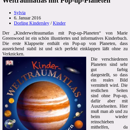
Weltraumatlas mit Pop-up-Planeten
Beitrags-
Sylvia
Autor:
Beitrag
6. Januar 2016
veröffentlicht:
Beitrags-
Dorling Kindersley
/
Kinder
Kategorie:
Der „Kinderweltraumatlas mit Pop-up-Planeten“ von Marie
Greenwood ist ein schön illustriertes und informatives Kinderbuch.
Die erste Klappseite enthält ein Pop-up von Planeten, dass
ausreichend stabil ist und sich perfekt einklappen läßt ohne zu
Verknicken.
Die verschiedenen
Planeten sind sehr
gut farbig
dargestellt, so dass
ein reales Bild
vermittelt wird. Die
restlichen Seiten
sind ohne Pop-up,
dafür aber mit
Ausziehseiten. Hier
muß man ab und zu
beim wieder
reinschieben
mithelfen, da