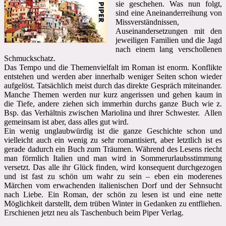
sie geschehen. Was nun folgt,
sind eine Aneinanderreihung von
Missverständnissen,
Auseinandersetzungen mit den
jeweiligen Familien und die Jagd
nach einem lang verschollenen
Schmuckschatz.
Das Tempo und die Themenvielfalt im Roman ist enorm. Konflikte
entstehen und werden aber innerhalb weniger Seiten schon wieder
aufgelöst. Tatsächlich meist durch das direkte Gespräch miteinander.
Manche Themen werden nur kurz angerissen und gehen kaum in
die Tiefe, andere ziehen sich immerhin durchs ganze Buch wie z.
Bsp. das Verhältnis zwischen Mariolina und ihrer Schwester. Allen
gemeinsam ist aber, dass alles gut wird.
Ein wenig unglaubwürdig ist die ganze Geschichte schon und
vielleicht auch ein wenig zu sehr romantisiert, aber letztlich ist es
gerade dadurch ein Buch zum Träumen. Während des Lesens riecht
man förmlich Italien und man wird in Sommerurlaubsstimmung
versetzt. Das alle ihr Glück finden, wird konsequent durchgezogen
und ist fast zu schön um wahr zu sein – eben ein moderenes
Märchen vom erwachenden italienischen Dorf und der Sehnsucht
nach Liebe. Ein Roman, der schön zu lesen ist und eine nette
Möglichkeit darstellt, dem trüben Winter in Gedanken zu entfliehen.
Erschienen jetzt neu als Taschenbuch beim Piper Verlag.