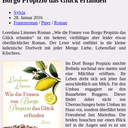
Borgo Propizio das Glück erfanden
Beitrags-
Sylvia
Autor:
Beitrag
28. Januar 2016
veröffentlicht:
Beitrags-
Frauenroman
/
Piper
/
Roman
Kategorie:
Loredana Limones Roman „Wie die Frauen von Borgo Propizio das
Glück erfanden“ ist ein heiterer, vielfältiger aber leider etwas
oberflächlicher Roman. Der Leser wird entführt in die kleine
italienische Dorfwelt mit jeder Menge Liebe, Lebensflair und
Klischees.
Im Dorf Borgo Propizio möchte
Belinda nochmal neu starten und
eine Milchbar eröffnen. Ihr
Leben dreht sich seit jeher fast
ausschließlich um Milch. Für den
Umbau engagiert sie den
Bauarbeiter Ruggero. Dieser
findet dabei nicht nur
Überraschungen beim Umbau im
Haus vor, sondern überfährt beim
Feierabend fast Mariolina. Die
beiden brauchen nur einen Blick
tief in die Augen und es ist um