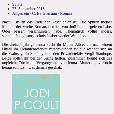
Beitrags-
Sylvia
Autor:
Beitrag
23. September 2016
veröffentlicht:
Beitrags-
Allgemein
/
C. Bertelsmann
/
Roman
Kategorie:
Nach „Bis an das Ende der Geschichte“ ist „Die Spuren meiner
Mutter“ der zweite Roman, den ich von Jodi Picoult gelesen habe.
Oder besser: verschlungen habe. Thematisch völlig anders,
sprachlich und storytechnisch aber wieder Weltklasse!
Die dreizehnjährige Jenna sucht ihr Mutter Alice, die nach einem
Unfall im Elefantenreservat verschwunden ist. Sie wendet sich an
die Wahrsagerin Serenity und den Privatdetektiv Vergil Stanhope.
Beide sollen ihr bei der Suche helfen. Zusammen begibt sich das
ungleiche Trio in die Vergangenheit von Jennas Mutter und versucht
herauszufinden, was damals geschah.