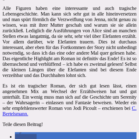
Alle Figuren haben eine interessante und auch tragische
Lebensgeschichte. Man kann sich sehr gut in alle hineinversetzen
und man spürt förmlich die Verzweiflung von Jenna, nicht genau zu
wissen, was mit ihrer Mutter geschah und warum sie sie allein
zurückließ. Lediglich die Ausführungen von Alice sind an manchen
Stellen etwas langatmig, da sie sehr, sehr viel über Elefanten erzählt.
Vor allem darüber, wie Elefanten trauern. Dies ist durchaus
interessant, aber eben für das Fortkommen der Story nicht unbedingt
notwendig, so dass ich das eine oder andere Mal quer gelesen habe.
Das eigentliche Highlight am Roman ist definitiv das Ende! Es ist so
überraschend und verblüffend – ich habe es zweimal gelesen! Selbst
die kleinen Längen über die Elefanten sind bei diesem Ende
verzeihbar und das Durchhalten lohnt sich.
Es ist ein tragischer Roman, der sich gut lesen lässt, einen
angenehmen Mix an Wechsel der Erzählweisen hat und gut
unterhält. Ein wenig muss man sich auf die Geschichte um Serenity
– der Wahrsagerin – einlassen und Fantasie beweisen. Wieder ein
sehr empfehlenswerter Roman von Jodi Picoult – erschienen bei
C.
Bertelsmann.
Teile diesen Beitrag!
teilen