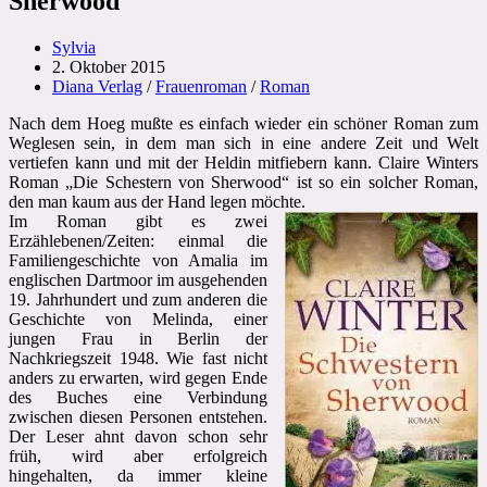
Sherwood
Beitrags-
Sylvia
Autor:
Beitrag
2. Oktober 2015
veröffentlicht:
Beitrags-
Diana Verlag
/
Frauenroman
/
Roman
Kategorie:
Nach dem Hoeg mußte es einfach wieder ein schöner Roman zum
Weglesen sein, in dem man sich in eine andere Zeit und Welt
vertiefen kann und mit der Heldin mitfiebern kann. Claire Winters
Roman „Die Schestern von Sherwood“ ist so ein solcher Roman,
den man kaum aus der Hand legen möchte.
Im Roman gibt es zwei
Erzählebenen/Zeiten: einmal die
Familiengeschichte von Amalia im
englischen Dartmoor im ausgehenden
19. Jahrhundert und zum anderen die
Geschichte von Melinda, einer
jungen Frau in Berlin der
Nachkriegszeit 1948. Wie fast nicht
anders zu erwarten, wird gegen Ende
des Buches eine Verbindung
zwischen diesen Personen entstehen.
Der Leser ahnt davon schon sehr
früh, wird aber erfolgreich
hingehalten, da immer kleine