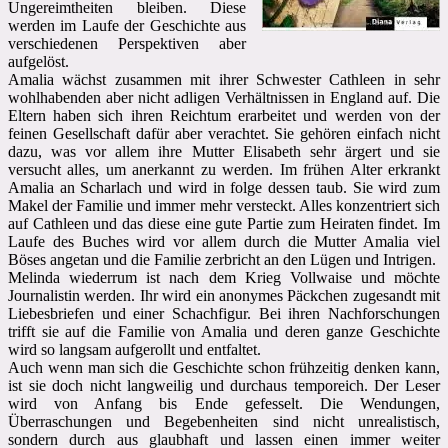
Ungereimtheiten bleiben. Diese
werden im Laufe der Geschichte aus
verschiedenen Perspektiven aber
aufgelöst.
Amalia wächst zusammen mit ihrer Schwester Cathleen in sehr
wohlhabenden aber nicht adligen Verhältnissen in England auf. Die
Eltern haben sich ihren Reichtum erarbeitet und werden von der
feinen Gesellschaft dafür aber verachtet. Sie gehören einfach nicht
dazu, was vor allem ihre Mutter Elisabeth sehr ärgert und sie
versucht alles, um anerkannt zu werden. Im frühen Alter erkrankt
Amalia an Scharlach und wird in folge dessen taub. Sie wird zum
Makel der Familie und immer mehr versteckt. Alles konzentriert sich
auf Cathleen und das diese eine gute Partie zum Heiraten findet. Im
Laufe des Buches wird vor allem durch die Mutter Amalia viel
Böses angetan und die Familie zerbricht an den Lügen und Intrigen.
Melinda wiederrum ist nach dem Krieg Vollwaise und möchte
Journalistin werden. Ihr wird ein anonymes Päckchen zugesandt mit
Liebesbriefen und einer Schachfigur. Bei ihren Nachforschungen
trifft sie auf die Familie von Amalia und deren ganze Geschichte
wird so langsam aufgerollt und entfaltet.
Auch wenn man sich die Geschichte schon frühzeitig denken kann,
ist sie doch nicht langweilig und durchaus temporeich. Der Leser
wird von Anfang bis Ende gefesselt. Die Wendungen,
Überraschungen und Begebenheiten sind nicht unrealistisch,
sondern durch aus glaubhaft und lassen einen immer weiter