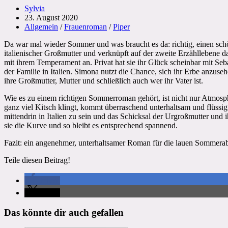
Beitrags-
Sylvia
Autor:
Beitrag
23. August 2020
veröffentlicht:
Beitrags-
Allgemein
/
Frauenroman
/
Piper
Kategorie:
Da war mal wieder Sommer und was braucht es da: richtig, einen sch
italienischer Großmutter und verknüpft auf der zweite Erzähllebene d
mit ihrem Temperament an. Privat hat sie ihr Glück scheinbar mit Sebast
der Familie in Italien. Simona nutzt die Chance, sich ihr Erbe anzuse
ihre Großmutter, Mutter und schließlich auch wer ihr Vater ist.
Wie es zu einem richtigen Sommerroman gehört, ist nicht nur Atmosp
ganz viel Kitsch klingt, kommt überraschend unterhaltsam und flüssig
mittendrin in Italien zu sein und das Schicksal der Urgroßmutter und 
sie die Kurve und so bleibt es entsprechend spannend.
Fazit: ein angenehmer, unterhaltsamer Roman für die lauen Sommeraben
Teile diesen Beitrag!
teilen
teilen
Das könnte dir auch gefallen