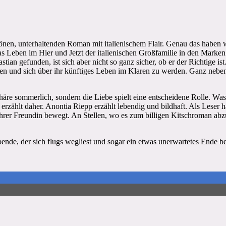
önen, unterhaltenden Roman mit italienischem Flair. Genau das haben 
as Leben im Hier und Jetzt der italienischen Großfamilie in den Marken
ian gefunden, ist sich aber nicht so ganz sicher, ob er der Richtige ist
hen und sich über ihr künftiges Leben im Klaren zu werden. Ganz nebenb
häre sommerlich, sondern die Liebe spielt eine entscheidene Rolle. W
 erzählt daher. Anontia Riepp erzählt lebendig und bildhaft. Als Leser 
ihrer Freundin bewegt. An Stellen, wo es zum billigen Kitschroman abzud
de, der sich flugs wegliest und sogar ein etwas unerwartetes Ende ber