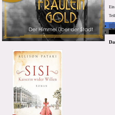
Ein
Tei
Da