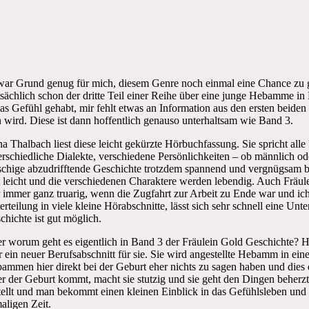
war Grund genug für mich, diesem Genre noch einmal eine Chance zu 
tsächlich schon der dritte Teil einer Reihe über eine junge Hebamme in
 Gefühl gehabt, mir fehlt etwas an Information aus den ersten beiden
 wird. Diese ist dann hoffentlich genauso unterhaltsam wie Band 3.
a Thalbach liest diese leicht gekürzte Hörbuchfassung. Sie spricht alle
erschiedliche Dialekte, verschiedene Persönlichkeiten – ob männlich od
schige abzudrifftende Geschichte trotzdem spannend und vergnügsam bl
lt leicht und die verschiedenen Charaktere werden lebendig. Auch Fräu
 immer ganz truarig, wenn die Zugfahrt zur Arbeit zu Ende war und ic
erteilung in viele kleine Hörabschnitte, lässt sich sehr schnell eine
chichte ist gut möglich.
r worum geht es eigentlich in Band 3 der Fräulein Gold Geschichte? H
r ein neuer Berufsabschnitt für sie. Sie wird angestellte Hebamm in einer 
ammen hier direkt bei der Geburt eher nichts zu sagen haben und dies
er der Geburt kommt, macht sie stutzig und sie geht den Dingen beherz
tellt und man bekommt einen kleinen Einblick in das Gefühlsleben und
aligen Zeit.