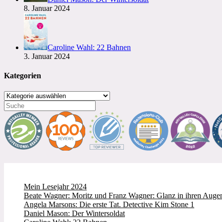
8. Januar 2024
Caroline Wahl: 22 Bahnen
3. Januar 2024
Kategorien
Kategorien
Mein Lesejahr 2024
Beate Wagner: Moritz und Franz Wagner: Glanz in ihren Augen
Angela Marsons: Die erste Tat. Detective Kim Stone 1
Daniel Mason: Der Wintersoldat