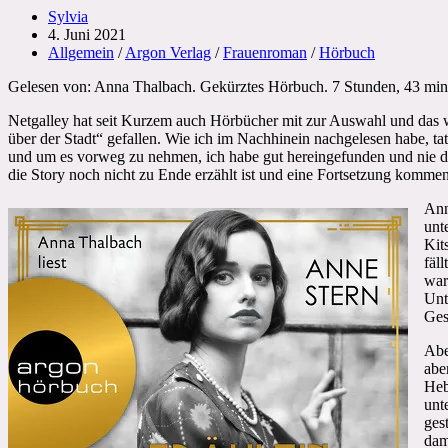
Beitrags-
Sylvia
Autor:
Beitrag
4. Juni 2021
veröffentlicht:
Beitrags-
Allgemein
/
Argon Verlag
/
Frauenroman
/
Hörbuch
Kategorie:
Gelesen von: Anna Thalbach. Gekürztes Hörbuch. 7 Stunden, 43 min
Netgalley hat seit Kurzem auch Hörbücher mit zur Auswahl und das 
über der Stadt“ gefallen. Wie ich im Nachhinein nachgelesen habe, ta
und um es vorweg zu nehmen, ich habe gut hereingefunden und nie das
die Story noch nicht zu Ende erzählt ist und eine Fortsetzung kommen
Ann
unt
Kit
fäl
war
Unt
Ges
Abe
abe
Heb
unt
ges
dam