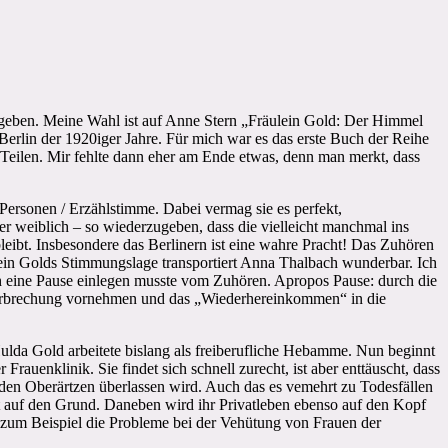
geben. Meine Wahl ist auf Anne Stern „Fräulein Gold: Der Himmel
 Berlin der 1920iger Jahre. Für mich war es das erste Buch der Reihe
 Teilen. Mir fehlte dann eher am Ende etwas, denn man merkt, dass
 Personen / Erzählstimme. Dabei vermag sie es perfekt,
er weiblich – so wiederzugeben, dass die vielleicht manchmal ins
eibt. Insbesondere das Berlinern ist eine wahre Pracht! Das Zuhören
lein Golds Stimmungslage transportiert Anna Thalbach wunderbar. Ich
h eine Pause einlegen musste vom Zuhören. Apropos Pause: durch die
 Unterbrechung vornehmen und das „Wiederhereinkommen“ in die
ulda Gold arbeitete bislang als freiberufliche Hebamme. Nun beginnt
Frauenklinik. Sie findet sich schnell zurecht, ist aber enttäuscht, dass
 den Oberärtzen überlassen wird. Auch das es vemehrt zu Todesfällen
t auf den Grund. Daneben wird ihr Privatleben ebenso auf den Kopf
 zum Beispiel die Probleme bei der Vehütung von Frauen der