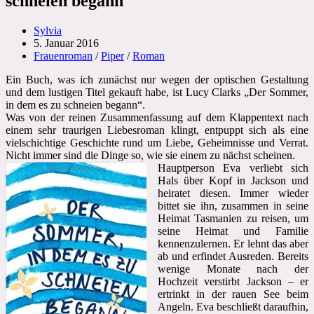
schneien begann
Beitrags-
Sylvia
Autor:
Beitrag
5. Januar 2016
veröffentlicht:
Beitrags-
Frauenroman
/
Piper
/
Roman
Kategorie:
Ein Buch, was ich zunächst nur wegen der optischen Gestaltung
und dem lustigen Titel gekauft habe, ist Lucy Clarks „Der Sommer,
in dem es zu schneien begann“.
Was von der reinen Zusammenfassung auf dem Klappentext nach
einem sehr traurigen Liebesroman klingt, entpuppt sich als eine
vielschichtige Geschichte rund um Liebe, Geheimnisse und Verrat.
Nicht immer sind die Dinge so, wie sie einem zu nächst scheinen.
Hauptperson Eva verliebt sich
Hals über Kopf in Jackson und
heiratet diesen. Immer wieder
bittet sie ihn, zusammen in seine
Heimat Tasmanien zu reisen, um
seine Heimat und Familie
kennenzulernen. Er lehnt das aber
ab und erfindet Ausreden. Bereits
wenige Monate nach der
Hochzeit verstirbt Jackson – er
ertrinkt in der rauen See beim
Angeln. Eva beschließt daraufhin,