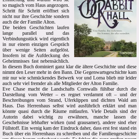
so magisch vom Haus angezogen.
Schritt für Schritt eröffnet sich
nicht nur ihre Geschichte sondern
auch die der Familie Alton.
Die beiden Geschichten laufen
lange parallel und das
Verbindungsstück wird eigentlich
in nur einem einzigen Gespräch
über wenige Seiten aufgelöst.
Insofern ist die Aufdeckung des
Geheimnisses fast nebensächlich.
In diesem Buch dominiert ganz klar die ältere Geschichte und diese
nimmt den Leser mehr in den Bann. Die Gegenwartsgeschichte kam
mir nur wie schmückendes Beiwerk vor und Lorna blieb mir leider
auch sehr viel fremder als alle Mitglieder der Alton Familie.
Eve Chase macht die Landschafts Cornwalls fühlbar durch die
Darstellung vom Wetter – es regnet verdammt oft – und der
Beschreibungen vom Strand, Uferklippen und dichten Wald am
Haus. Das Herrenhaus selbst wird ausführlich erklärt und man
könnte quasi durch die Räume mitlaufen. Viele Details sind der
Autorin dabei wichtig zu erwähnen, manche lassen die
Geschehnisse lebhafter wirken (und grausamer), andere sind eher
Füllstoff. Ein wenig kam der Eindruck daher, dass erst fest stand ein
Buch über ein Herrenhaus zu schreiben und die Familiengeschichte