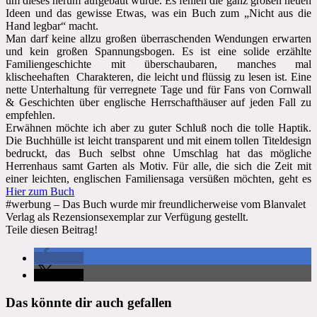
um dieses herum aufgebaut wurde. Es fehlen die ganz großen neuen
Ideen und das gewisse Etwas, was ein Buch zum „Nicht aus die
Hand legbar“ macht.
Man darf keine allzu großen überraschenden Wendungen erwarten
und kein großen Spannungsbogen. Es ist eine solide erzählte
Familiengeschichte mit überschaubaren, manches mal
klischeehaften Charakteren, die leicht und flüssig zu lesen ist. Eine
nette Unterhaltung für verregnete Tage und für Fans von Cornwall
& Geschichten über englische Herrschafthäuser auf jeden Fall zu
empfehlen.
Erwähnen möchte ich aber zu guter Schluß noch die tolle Haptik.
Die Buchhülle ist leicht transparent und mit einem tollen Titeldesign
bedruckt, das Buch selbst ohne Umschlag hat das mögliche
Herrenhaus samt Garten als Motiv. Für alle, die sich die Zeit mit
einer leichten, englischen Familiensaga versüßen möchten, geht es
Hier zum Buch
#werbung – Das Buch wurde mir freundlicherweise vom Blanvalet
Verlag als Rezensionsexemplar zur Verfügung gestellt.
Teile diesen Beitrag!
teilen
teilen
Das könnte dir auch gefallen