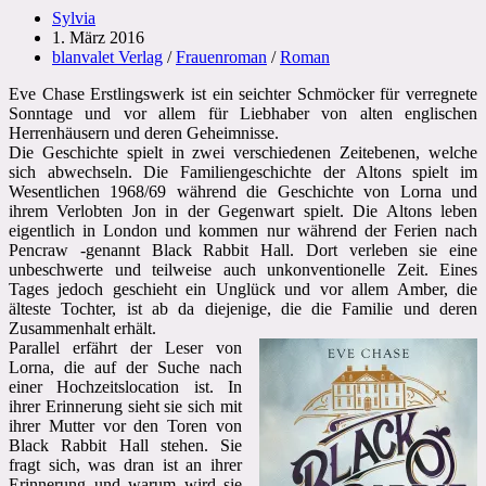
Beitrags-
Sylvia
Autor:
Beitrag
1. März 2016
veröffentlicht:
Beitrags-
blanvalet Verlag
/
Frauenroman
/
Roman
Kategorie:
Eve Chase Erstlingswerk ist ein seichter Schmöcker für verregnete
Sonntage und vor allem für Liebhaber von alten englischen
Herrenhäusern und deren Geheimnisse.
Die Geschichte spielt in zwei verschiedenen Zeitebenen, welche
sich abwechseln. Die Familiengeschichte der Altons spielt im
Wesentlichen 1968/69 während die Geschichte von Lorna und
ihrem Verlobten Jon in der Gegenwart spielt. Die Altons leben
eigentlich in London und kommen nur während der Ferien nach
Pencraw -genannt Black Rabbit Hall. Dort verleben sie eine
unbeschwerte und teilweise auch unkonventionelle Zeit. Eines
Tages jedoch geschieht ein Unglück und vor allem Amber, die
älteste Tochter, ist ab da diejenige, die die Familie und deren
Zusammenhalt erhält.
Parallel erfährt der Leser von
Lorna, die auf der Suche nach
einer Hochzeitslocation ist. In
ihrer Erinnerung sieht sie sich mit
ihrer Mutter vor den Toren von
Black Rabbit Hall stehen. Sie
fragt sich, was dran ist an ihrer
Erinnerung und warum wird sie