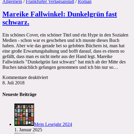
Allgemein
/
Frankfurter Verlagsanstalt
/
Roman
Mareike Fallwinkel: Dunkelgrün fast
schwarz.
Ein schönes Cover, ein schöner Titel und ein Hype in den Sozialen
Medien - schon war es geschehen und ich musste dieses Buch
haben. Aber wie das gerade bei so gelobten Büchern ist, man hat
eine große Erwartungshaltung und hofft darauf, dass es einem so
gefällt, dass man es nicht mehr aus der Hand legt. Mareike
Fallwinkels "Dunkelgrün fast schwarz" hat mich ab der Mitte des
Buches tatsächlich gefangen genommen und ich bin nur so…
für
Kommentare deaktiviert
Mareike
8. Juli 2018
Fallwinkel:
Dunkelgrün
Neueste Beiträge
fast
schwarz.
Mein Lesejahr 2024
1. Januar 2025