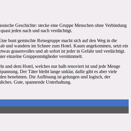
st klassische Geschichte: stecke eine Gruppe Menschen ohne Verbindung
 quasi jeden nach und nach verdächtigt.
le. Eine bunt gemischte Reisegruppe macht sich auf den Weg in die
äte ab und wandern im Schnee zum Hotel. Kaum angekommen, setzt ein
twas grauenvolles und ab sofort ist jeder in Gefahr und verdächtigt.
 hier einzelne Gruppenmitglieder verstümmelt.
n und dem Hotel, welches nur halb renoviert ist und jede Menge
nnung. Der Täter bleibt lange unklar, dafür gibt es aber viele
nden benehmen. Die Auflösung ist gelungen und logisch, der
hnliches. Gute, spannende Unterhaltung.