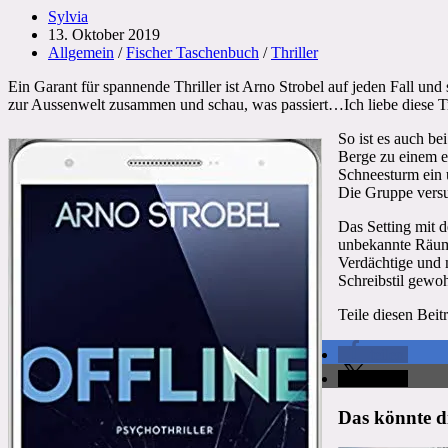
Beitrags-
Sylvia
Autor:
Beitrag
13. Oktober 2019
veröffentlicht:
Beitrags-
Allgemein
/
Fischer Taschenbuch
/
Thriller
Kategorie:
Ein Garant für spannende Thriller ist Arno Strobel auf jeden Fall und
zur Aussenwelt zusammen und schau, was passiert…Ich liebe diese Trhi
So ist es auch be
Berge zu einem e
Schneesturm ein u
Die Gruppe versuc
Das Setting mit 
unbekannte Räume
Verdächtige und 
Schreibstil gewoh
Teile diesen Beit
teilen
teilen
Das könnte di