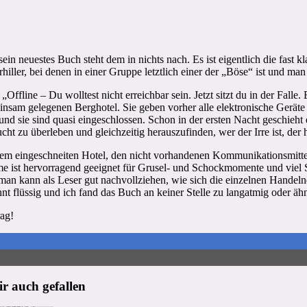
 sein neuestes Buch steht dem in nichts nach. Es ist eigentlich die fa
ller, bei denen in einer Gruppe letztlich einer der „Böse“ ist und man
i „Offline – Du wolltest nicht erreichbar sein. Jetzt sitzt du in der Fal
insam gelegenen Berghotel. Sie geben vorher alle elektronische Ger
nd sie sind quasi eingeschlossen. Schon in der ersten Nacht geschieht e
ht zu überleben und gleichzeitig herauszufinden, wer der Irre ist, der
dem eingeschneiten Hotel, den nicht vorhandenen Kommunikationsmittel
 ist hervorragend geeignet für Grusel- und Schockmomente und viel Spa
man kann als Leser gut nachvollziehen, wie sich die einzelnen Handel
nt flüssig und ich fand das Buch an keiner Stelle zu langatmig oder ä
rag!
r auch gefallen