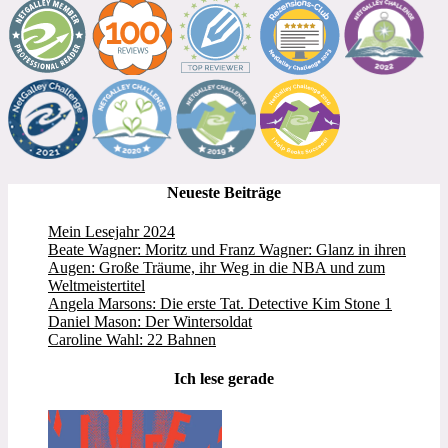
Neueste Beiträge
Mein Lesejahr 2024
Beate Wagner: Moritz und Franz Wagner: Glanz in ihren
Augen: Große Träume, ihr Weg in die NBA und zum
Weltmeistertitel
Angela Marsons: Die erste Tat. Detective Kim Stone 1
Daniel Mason: Der Wintersoldat
Caroline Wahl: 22 Bahnen
Ich lese gerade