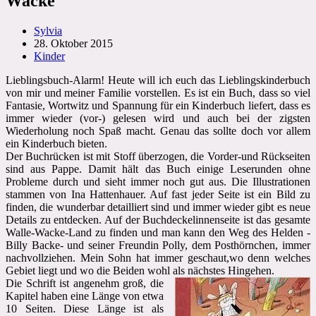
Wacke
Beitrags-
Sylvia
Autor:
Beitrag
28. Oktober 2015
veröffentlicht:
Beitrags-
Kinder
Kategorie:
Lieblingsbuch-Alarm! Heute will ich euch das Lieblingskinderbuch
von mir und meiner Familie vorstellen. Es ist ein Buch, dass so viel
Fantasie, Wortwitz und Spannung für ein Kinderbuch liefert, dass es
immer wieder (vor-) gelesen wird und auch bei der zigsten
Wiederholung noch Spaß macht. Genau das sollte doch vor allem
ein Kinderbuch bieten.
Der Buchrücken ist mit Stoff überzogen, die Vorder-und Rückseiten
sind aus Pappe. Damit hält das Buch einige Leserunden ohne
Probleme durch und sieht immer noch gut aus. Die Illustrationen
stammen von Ina Hattenhauer. Auf fast jeder Seite ist ein Bild zu
finden, die wunderbar detailliert sind und immer wieder gibt es neue
Details zu entdecken. Auf der Buchdeckelinnenseite ist das gesamte
Walle-Wacke-Land zu finden und man kann den Weg des Helden -
Billy Backe- und seiner Freundin Polly, dem Posthörnchen, immer
nachvollziehen. Mein Sohn hat immer geschaut,wo denn welches
Gebiet liegt und wo die Beiden wohl als nächstes Hingehen.
Die Schrift ist angenehm groß, die
Kapitel haben eine Länge von etwa
10 Seiten. Diese Länge ist als