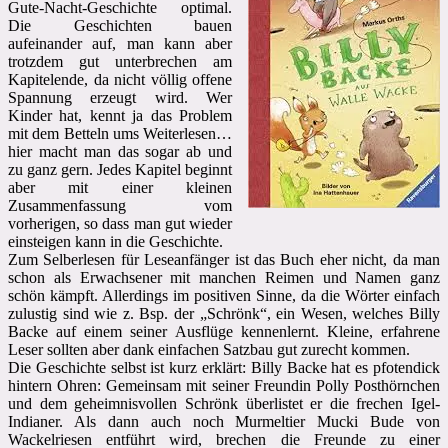
Gute-Nacht-Geschichte optimal.
Die Geschichten bauen
aufeinander auf, man kann aber
trotzdem gut unterbrechen am
Kapitelende, da nicht völlig offene
Spannung erzeugt wird. Wer
Kinder hat, kennt ja das Problem
mit dem Betteln ums Weiterlesen…
hier macht man das sogar ab und
zu ganz gern. Jedes Kapitel beginnt
aber mit einer kleinen
Zusammenfassung vom
vorherigen, so dass man gut wieder
einsteigen kann in die Geschichte.
Zum Selberlesen für Leseanfänger ist das Buch eher nicht, da man
schon als Erwachsener mit manchen Reimen und Namen ganz
schön kämpft. Allerdings im positiven Sinne, da die Wörter einfach
zulustig sind wie z. Bsp. der „Schrönk“, ein Wesen, welches Billy
Backe auf einem seiner Ausflüge kennenlernt. Kleine, erfahrene
Leser sollten aber dank einfachen Satzbau gut zurecht kommen.
Die Geschichte selbst ist kurz erklärt: Billy Backe hat es pfotendick
hintern Ohren: Gemeinsam mit seiner Freundin Polly Posthörnchen
und dem geheimnisvollen Schrönk überlistet er die frechen Igel-
Indianer. Als dann auch noch Murmeltier Mucki Bude von
Wackelriesen entführt wird, brechen die Freunde zu einer