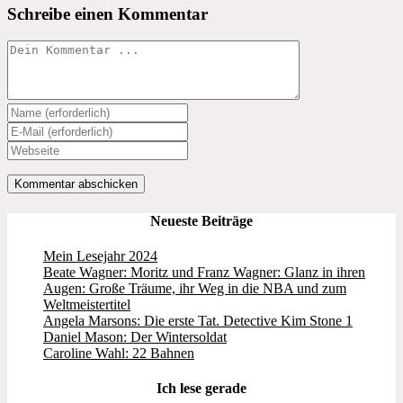
Schreibe einen Kommentar
Kommentieren
Gib
deinen
Gib
Namen
deine
Gib
oder
E-
deine
Benutzernamen
Mail-
Website-
zum
Adresse
URL
Kommentieren
zum
ein
Neueste Beiträge
ein
Kommentieren
(optional)
ein
Mein Lesejahr 2024
Beate Wagner: Moritz und Franz Wagner: Glanz in ihren
Augen: Große Träume, ihr Weg in die NBA und zum
Weltmeistertitel
Angela Marsons: Die erste Tat. Detective Kim Stone 1
Daniel Mason: Der Wintersoldat
Caroline Wahl: 22 Bahnen
Ich lese gerade