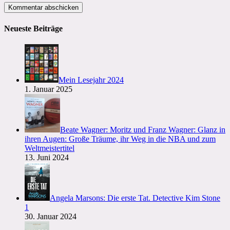
Benutzernamen
Mail-
Website-
zum
Adresse
URL
Kommentieren
zum
ein
Neueste Beiträge
ein
Kommentieren
(optional)
ein
Mein Lesejahr 2024
1. Januar 2025
Beate Wagner: Moritz und Franz Wagner: Glanz in
ihren Augen: Große Träume, ihr Weg in die NBA und zum
Weltmeistertitel
13. Juni 2024
Angela Marsons: Die erste Tat. Detective Kim Stone
1
30. Januar 2024