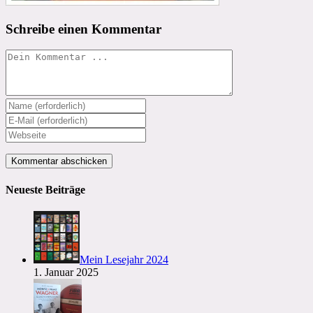
Schreibe einen Kommentar
Kommentieren
Gib
deinen
Gib
Namen
deine
Gib
oder
E-
deine
Benutzernamen
Mail-
Website-
zum
Adresse
URL
Kommentieren
zum
ein
Neueste Beiträge
ein
Kommentieren
(optional)
ein
Mein Lesejahr 2024
1. Januar 2025