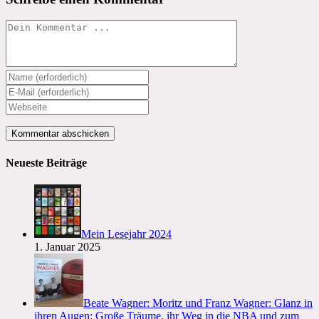
Kommentieren
Gib
deinen
Gib
Namen
deine
Gib
oder
E-
deine
Benutzernamen
Mail-
Website-
zum
Adresse
URL
Kommentieren
zum
ein
Neueste Beiträge
ein
Kommentieren
(optional)
ein
Mein Lesejahr 2024
1. Januar 2025
Beate Wagner: Moritz und Franz Wagner: Glanz in
ihren Augen: Große Träume, ihr Weg in die NBA und zum