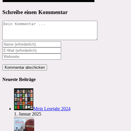
Schreibe einen Kommentar
Kommentieren
Gib
deinen
Gib
Namen
deine
Gib
oder
E-
deine
Benutzernamen
Mail-
Website-
zum
Adresse
URL
Kommentieren
zum
ein
Neueste Beiträge
ein
Kommentieren
(optional)
ein
Mein Lesejahr 2024
1. Januar 2025