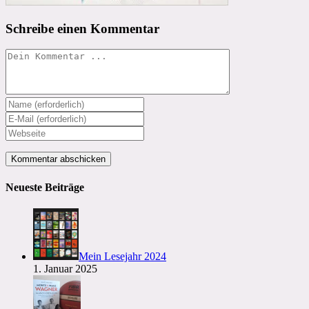
Schreibe einen Kommentar
Kommentieren
Gib
deinen
Gib
Namen
deine
Gib
oder
E-
deine
Benutzernamen
Mail-
Website-
zum
Adresse
URL
Kommentieren
zum
ein
Neueste Beiträge
ein
Kommentieren
(optional)
ein
Mein Lesejahr 2024
1. Januar 2025