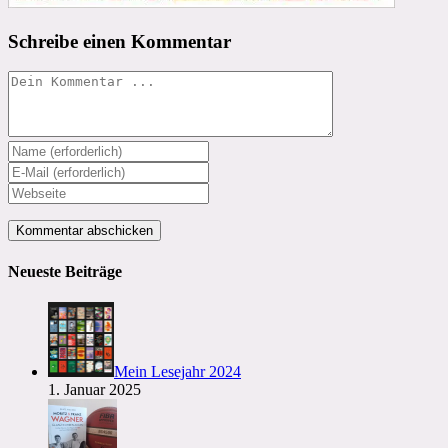
Schreibe einen Kommentar
Kommentieren
Gib
deinen
Gib
Namen
deine
Gib
oder
E-
deine
Benutzernamen
Mail-
Website-
zum
Adresse
URL
Kommentieren
zum
ein
Neueste Beiträge
ein
Kommentieren
(optional)
ein
Mein Lesejahr 2024
1. Januar 2025