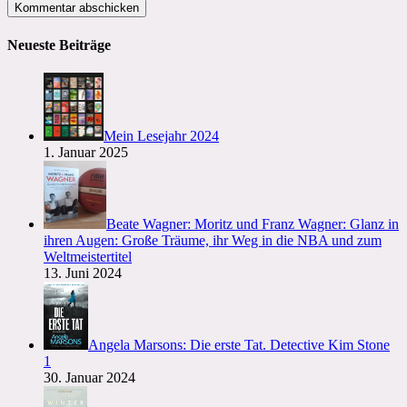
Mail-
Website-
zum
Adresse
URL
Kommentieren
zum
ein
Neueste Beiträge
ein
Kommentieren
(optional)
ein
Mein Lesejahr 2024
1. Januar 2025
Beate Wagner: Moritz und Franz Wagner: Glanz in
ihren Augen: Große Träume, ihr Weg in die NBA und zum
Weltmeistertitel
13. Juni 2024
Angela Marsons: Die erste Tat. Detective Kim Stone
1
30. Januar 2024