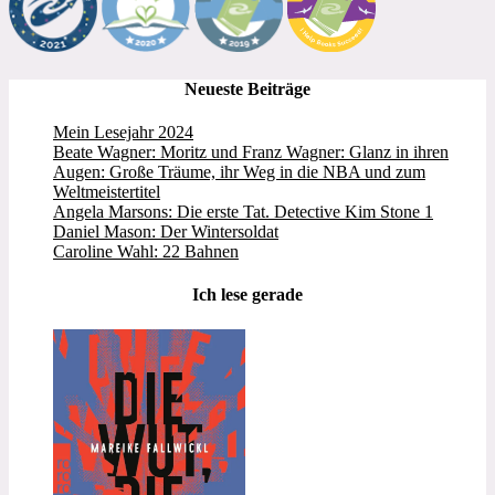
Neueste Beiträge
Mein Lesejahr 2024
Beate Wagner: Moritz und Franz Wagner: Glanz in ihren
Augen: Große Träume, ihr Weg in die NBA und zum
Weltmeistertitel
Angela Marsons: Die erste Tat. Detective Kim Stone 1
Daniel Mason: Der Wintersoldat
Caroline Wahl: 22 Bahnen
Ich lese gerade