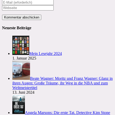
deinen
Gib
Namen
deine
Gib
oder
E-
deine
Benutzernamen
Mail-
Website-
zum
Adresse
URL
Kommentieren
zum
ein
Neueste Beiträge
ein
Kommentieren
(optional)
ein
Mein Lesejahr 2024
1. Januar 2025
Beate Wagner: Moritz und Franz Wagner: Glanz in
ihren Augen: Große Träume, ihr Weg in die NBA und zum
Weltmeistertitel
13. Juni 2024
Angela Marsons: Die erste Tat. Detective Kim Stone