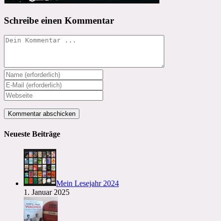
Schreibe einen Kommentar
Kommentieren
Gib
deinen
Gib
Namen
deine
Gib
oder
E-
deine
Benutzernamen
Mail-
Website-
zum
Adresse
URL
Kommentieren
zum
ein
Neueste Beiträge
ein
Kommentieren
(optional)
ein
Mein Lesejahr 2024
1. Januar 2025