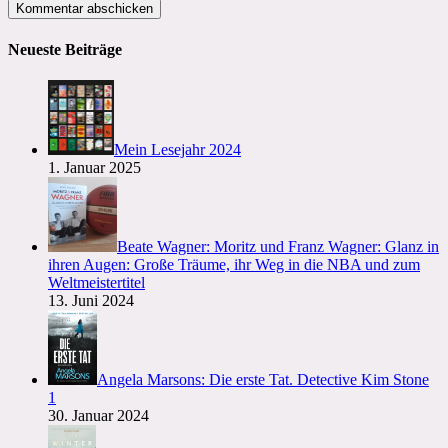
Mail-
Website-
zum
Adresse
URL
Kommentieren
zum
ein
Neueste Beiträge
ein
Kommentieren
(optional)
ein
Mein Lesejahr 2024
1. Januar 2025
Beate Wagner: Moritz und Franz Wagner: Glanz in
ihren Augen: Große Träume, ihr Weg in die NBA und zum
Weltmeistertitel
13. Juni 2024
Angela Marsons: Die erste Tat. Detective Kim Stone
1
30. Januar 2024