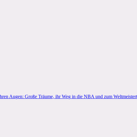
ihren Augen: Große Träume, ihr Weg in die NBA und zum Weltmeisterti