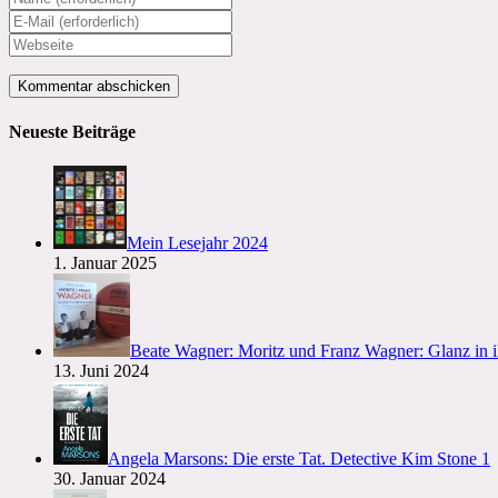
deinen
Gib
Namen
deine
Gib
oder
E-
deine
Benutzernamen
Mail-
Website-
zum
Adresse
URL
Kommentieren
zum
ein
Neueste Beiträge
ein
Kommentieren
(optional)
ein
Mein Lesejahr 2024
1. Januar 2025
Beate Wagner: Moritz und Franz Wagner: Glanz in 
13. Juni 2024
Angela Marsons: Die erste Tat. Detective Kim Stone 1
30. Januar 2024