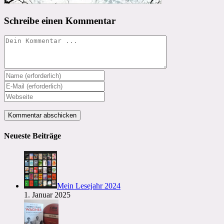
Schreibe einen Kommentar
Kommentieren
Gib
deinen
Gib
Namen
deine
Gib
oder
E-
deine
Benutzernamen
Mail-
Website-
zum
Adresse
URL
Kommentieren
zum
ein
Neueste Beiträge
ein
Kommentieren
(optional)
ein
Mein Lesejahr 2024
1. Januar 2025