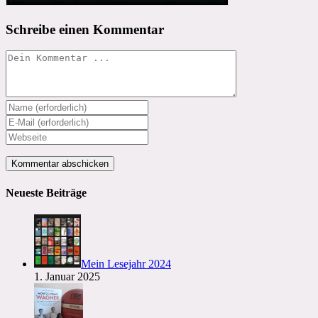
Schreibe einen Kommentar
Kommentieren
Gib
deinen
Gib
Namen
deine
Gib
oder
E-
deine
Benutzernamen
Mail-
Website-
zum
Adresse
URL
Kommentieren
zum
ein
Neueste Beiträge
ein
Kommentieren
(optional)
ein
Mein Lesejahr 2024
1. Januar 2025