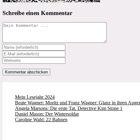
Schreibe einen Kommentar
Kommentieren
Gib
deinen
Gib
Namen
deine
Gib
oder
E-
deine
Benutzernamen
Mail-
Website-
zum
Adresse
URL
Kommentieren
zum
ein
ein
Kommentieren
(optional)
ein
Mein Lesejahr 2024
Beate Wagner: Moritz und Franz Wagner: Glanz in ihren Augen
Angela Marsons: Die erste Tat. Detective Kim Stone 1
Daniel Mason: Der Wintersoldat
Caroline Wahl: 22 Bahnen