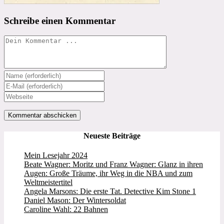
Schreibe einen Kommentar
Kommentieren
Gib
deinen
Gib
Namen
deine
Gib
oder
E-
deine
Benutzernamen
Mail-
Website-
zum
Adresse
URL
Kommentieren
zum
ein
Neueste Beiträge
ein
Kommentieren
(optional)
ein
Mein Lesejahr 2024
Beate Wagner: Moritz und Franz Wagner: Glanz in ihren
Augen: Große Träume, ihr Weg in die NBA und zum
Weltmeistertitel
Angela Marsons: Die erste Tat. Detective Kim Stone 1
Daniel Mason: Der Wintersoldat
Caroline Wahl: 22 Bahnen