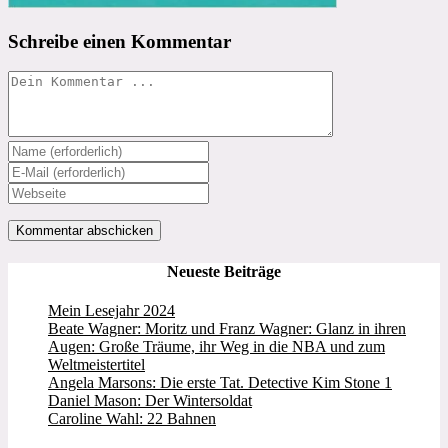
Schreibe einen Kommentar
Kommentieren
Gib
deinen
Gib
Namen
deine
Gib
oder
E-
deine
Benutzernamen
Mail-
Website-
zum
Adresse
URL
Kommentieren
zum
ein
Neueste Beiträge
ein
Kommentieren
(optional)
ein
Mein Lesejahr 2024
Beate Wagner: Moritz und Franz Wagner: Glanz in ihren
Augen: Große Träume, ihr Weg in die NBA und zum
Weltmeistertitel
Angela Marsons: Die erste Tat. Detective Kim Stone 1
Daniel Mason: Der Wintersoldat
Caroline Wahl: 22 Bahnen