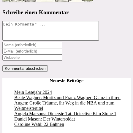
Schreibe einen Kommentar
Kommentieren
Gib
deinen
Gib
Namen
deine
Gib
oder
E-
deine
Benutzernamen
Mail-
Website-
zum
Adresse
URL
Kommentieren
zum
ein
Neueste Beiträge
ein
Kommentieren
(optional)
ein
Mein Lesejahr 2024
Beate Wagner: Moritz und Franz Wagner: Glanz in ihren
Augen: Große Träume, ihr Weg in die NBA und zum
Weltmeistertitel
Angela Marsons: Die erste Tat. Detective Kim Stone 1
Daniel Mason: Der Wintersoldat
Caroline Wahl: 22 Bahnen