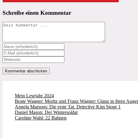
Schreibe einen Kommentar
Kommentieren
Gib
deinen
Gib
Namen
deine
Gib
oder
E-
deine
Benutzernamen
Mail-
Website-
zum
Adresse
URL
Kommentieren
zum
ein
ein
Kommentieren
(optional)
ein
Mein Lesejahr 2024
Beate Wagner: Moritz und Franz Wagner: Glanz in ihren Augen
Angela Marsons: Die erste Tat. Detective Kim Stone 1
Daniel Mason: Der Wintersoldat
Caroline Wahl: 22 Bahnen