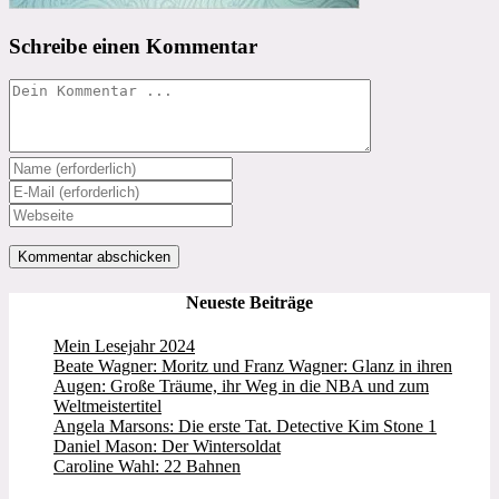
Schreibe einen Kommentar
Kommentieren
Gib
deinen
Gib
Namen
deine
Gib
oder
E-
deine
Benutzernamen
Mail-
Website-
zum
Adresse
URL
Kommentieren
zum
ein
Neueste Beiträge
ein
Kommentieren
(optional)
ein
Mein Lesejahr 2024
Beate Wagner: Moritz und Franz Wagner: Glanz in ihren
Augen: Große Träume, ihr Weg in die NBA und zum
Weltmeistertitel
Angela Marsons: Die erste Tat. Detective Kim Stone 1
Daniel Mason: Der Wintersoldat
Caroline Wahl: 22 Bahnen