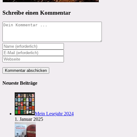
Schreibe einen Kommentar
Kommentieren
Gib
deinen
Gib
Namen
deine
Gib
oder
E-
deine
Benutzernamen
Mail-
Website-
zum
Adresse
URL
Kommentieren
zum
ein
Neueste Beiträge
ein
Kommentieren
(optional)
ein
Mein Lesejahr 2024
1. Januar 2025