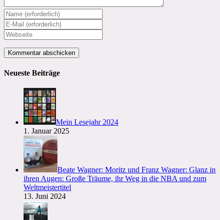
Gib
deinen
Gib
Namen
deine
Gib
oder
E-
deine
Benutzernamen
Mail-
Website-
zum
Adresse
URL
Kommentieren
zum
ein
Neueste Beiträge
ein
Kommentieren
(optional)
ein
Mein Lesejahr 2024
1. Januar 2025
Beate Wagner: Moritz und Franz Wagner: Glanz in
ihren Augen: Große Träume, ihr Weg in die NBA und zum
Weltmeistertitel
13. Juni 2024