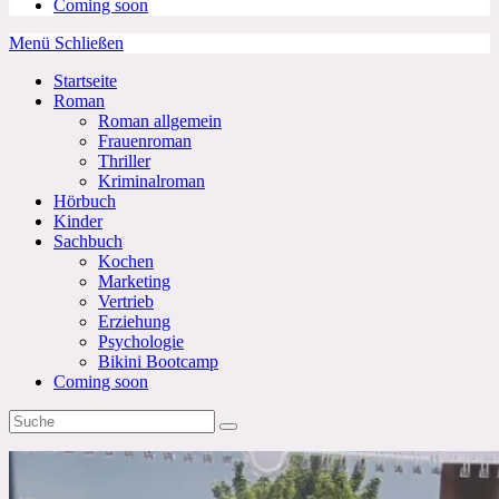
Coming soon
Menü
Schließen
Startseite
Roman
Roman allgemein
Frauenroman
Thriller
Kriminalroman
Hörbuch
Kinder
Sachbuch
Kochen
Marketing
Vertrieb
Erziehung
Psychologie
Bikini Bootcamp
Coming soon