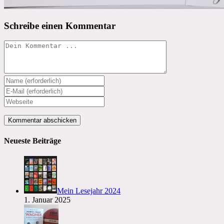
Schreibe einen Kommentar
Kommentieren
Gib
deinen
Gib
Namen
deine
Gib
oder
E-
deine
Benutzernamen
Mail-
Website-
zum
Adresse
URL
Kommentieren
zum
ein
Neueste Beiträge
ein
Kommentieren
(optional)
ein
Mein Lesejahr 2024
1. Januar 2025