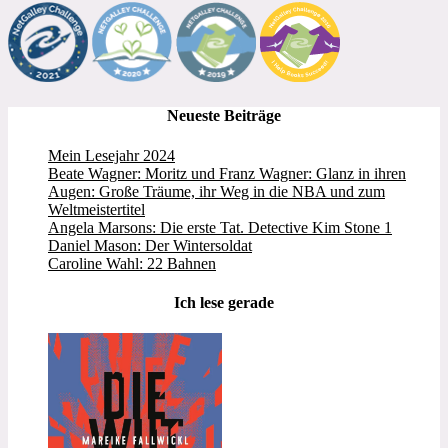
Neueste Beiträge
Mein Lesejahr 2024
Beate Wagner: Moritz und Franz Wagner: Glanz in ihren
Augen: Große Träume, ihr Weg in die NBA und zum
Weltmeistertitel
Angela Marsons: Die erste Tat. Detective Kim Stone 1
Daniel Mason: Der Wintersoldat
Caroline Wahl: 22 Bahnen
Ich lese gerade